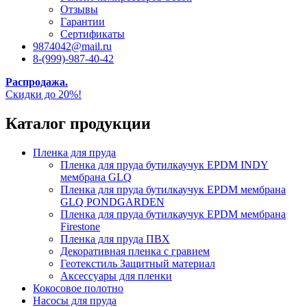
Отзывы
Гарантии
Сертификаты
9874042@mail.ru
8-(999)-987-40-42
Распродажа.
Скидки до 20%!
Каталог продукции
Пленка для пруда
Пленка для пруда бутилкаучук EPDM INDY
мембрана GLQ
Пленка для пруда бутилкаучук EPDM мембрана
GLQ PONDGARDEN
Пленка для пруда бутилкаучук EPDM мембрана
Firestone
Пленка для пруда ПВХ
Декоративная пленка с гравием
Геотекстиль Защитный материал
Аксессуары для пленки
Кокосовое полотно
Насосы для пруда