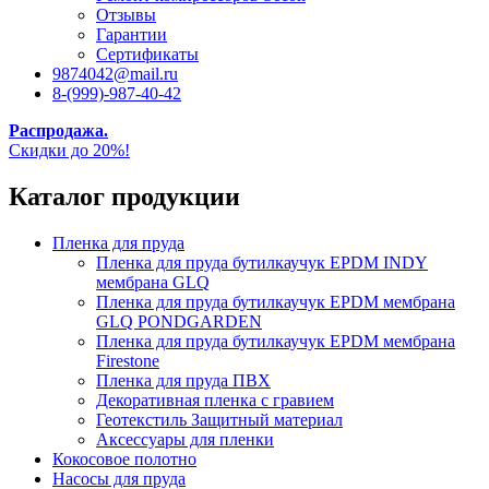
Отзывы
Гарантии
Сертификаты
9874042@mail.ru
8-(999)-987-40-42
Распродажа.
Скидки до 20%!
Каталог продукции
Пленка для пруда
Пленка для пруда бутилкаучук EPDM INDY
мембрана GLQ
Пленка для пруда бутилкаучук EPDM мембрана
GLQ PONDGARDEN
Пленка для пруда бутилкаучук EPDM мембрана
Firestone
Пленка для пруда ПВХ
Декоративная пленка с гравием
Геотекстиль Защитный материал
Аксессуары для пленки
Кокосовое полотно
Насосы для пруда