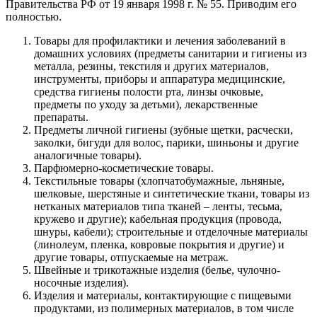
Правительства РФ от 19 января 1998 г. № 55. Приводим его
полностью.
Товары для профилактики и лечения заболеваний в
домашних условиях (предметы санитарии и гигиены из
металла, резины, текстиля и других материалов,
инструменты, приборы и аппаратура медицинские,
средства гигиены полости рта, линзы очковые,
предметы по уходу за детьми), лекарственные
препараты.
Предметы личной гигиены (зубные щетки, расчески,
заколки, бигуди для волос, парики, шиньоны и другие
аналогичные товары).
Парфюмерно-косметические товары.
Текстильные товары (хлопчатобумажные, льняные,
шелковые, шерстяные и синтетические ткани, товары из
нетканых материалов типа тканей – ленты, тесьма,
кружево и другие); кабельная продукция (провода,
шнуры, кабели); строительные и отделочные материалы
(линолеум, пленка, ковровые покрытия и другие) и
другие товары, отпускаемые на метраж.
Швейные и трикотажные изделия (белье, чулочно-
носочные изделия).
Изделия и материалы, контактирующие с пищевыми
продуктами, из полимерных материалов, в том числе