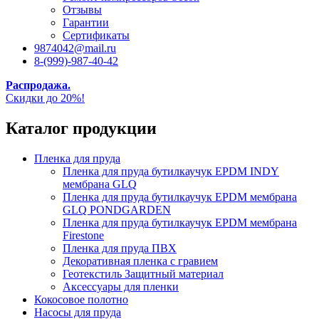
Отзывы
Гарантии
Сертификаты
9874042@mail.ru
8-(999)-987-40-42
Распродажа.
Скидки до 20%!
Каталог продукции
Пленка для пруда
Пленка для пруда бутилкаучук EPDM INDY
мембрана GLQ
Пленка для пруда бутилкаучук EPDM мембрана
GLQ PONDGARDEN
Пленка для пруда бутилкаучук EPDM мембрана
Firestone
Пленка для пруда ПВХ
Декоративная пленка с гравием
Геотекстиль Защитный материал
Аксессуары для пленки
Кокосовое полотно
Насосы для пруда