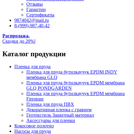
Отзывы
Гарантии
Сертификаты
9874042@mail.ru
8-(999)-987-40-42
Распродажа.
Скидки до 20%!
Каталог продукции
Пленка для пруда
Пленка для пруда бутилкаучук EPDM INDY
мембрана GLQ
Пленка для пруда бутилкаучук EPDM мембрана
GLQ PONDGARDEN
Пленка для пруда бутилкаучук EPDM мембрана
Firestone
Пленка для пруда ПВХ
Декоративная пленка с гравием
Геотекстиль Защитный материал
Аксессуары для пленки
Кокосовое полотно
Насосы для пруда