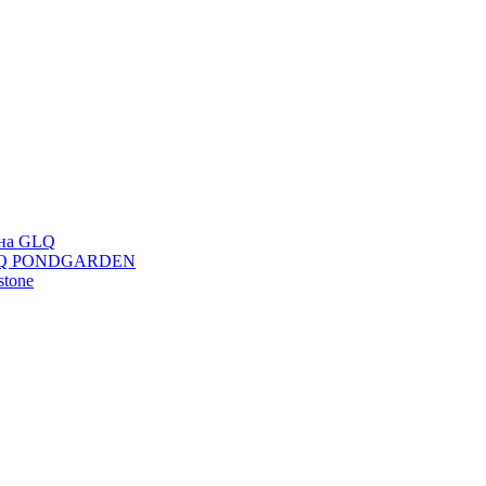
ана GLQ
 GLQ PONDGARDEN
stone