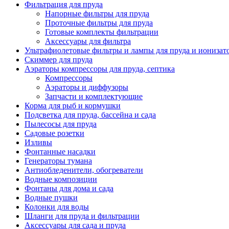
Фильтрация для пруда
Напорные фильтры для пруда
Проточные фильтры для пруда
Готовые комплекты фильтрации
Аксессуары для фильтра
Ультрафиолетовые фильтры и лампы для пруда и ионизат
Скиммер для пруда
Аэраторы компрессоры для пруда, септика
Компрессоры
Аэраторы и диффузоры
Запчасти и комплектующие
Корма для рыб и кормушки
Подсветка для пруда, бассейна и сада
Пылесосы для пруда
Садовые розетки
Изливы
Фонтанные насадки
Генераторы тумана
Антиобледенители, обогреватели
Водные композиции
Фонтаны для дома и сада
Водные пушки
Колонки для воды
Шланги для пруда и фильтрации
Аксессуары для сада и пруда