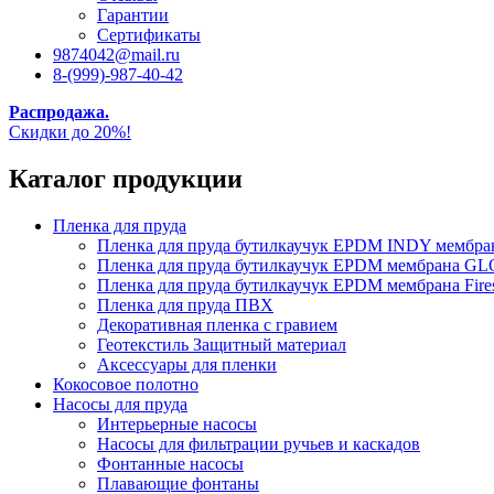
Гарантии
Сертификаты
9874042@mail.ru
8-(999)-987-40-42
Распродажа.
Скидки до 20%!
Каталог продукции
Пленка для пруда
Пленка для пруда бутилкаучук EPDM INDY мембр
Пленка для пруда бутилкаучук EPDM мембрана
Пленка для пруда бутилкаучук EPDM мембрана Fire
Пленка для пруда ПВХ
Декоративная пленка с гравием
Геотекстиль Защитный материал
Аксессуары для пленки
Кокосовое полотно
Насосы для пруда
Интерьерные насосы
Насосы для фильтрации ручьев и каскадов
Фонтанные насосы
Плавающие фонтаны