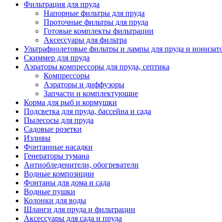
Фильтрация для пруда
Напорные фильтры для пруда
Проточные фильтры для пруда
Готовые комплекты фильтрации
Аксессуары для фильтра
Ультрафиолетовые фильтры и лампы для пруда и ионизат
Скиммер для пруда
Аэраторы компрессоры для пруда, септика
Компрессоры
Аэраторы и диффузоры
Запчасти и комплектующие
Корма для рыб и кормушки
Подсветка для пруда, бассейна и сада
Пылесосы для пруда
Садовые розетки
Изливы
Фонтанные насадки
Генераторы тумана
Антиобледенители, обогреватели
Водные композиции
Фонтаны для дома и сада
Водные пушки
Колонки для воды
Шланги для пруда и фильтрации
Аксессуары для сада и пруда