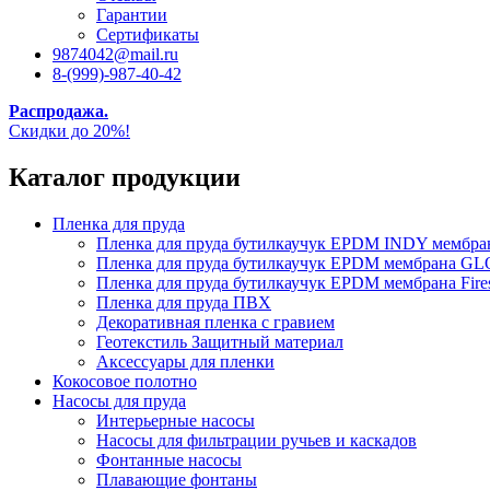
Гарантии
Сертификаты
9874042@mail.ru
8-(999)-987-40-42
Распродажа.
Скидки до 20%!
Каталог продукции
Пленка для пруда
Пленка для пруда бутилкаучук EPDM INDY мембр
Пленка для пруда бутилкаучук EPDM мембрана
Пленка для пруда бутилкаучук EPDM мембрана Fire
Пленка для пруда ПВХ
Декоративная пленка с гравием
Геотекстиль Защитный материал
Аксессуары для пленки
Кокосовое полотно
Насосы для пруда
Интерьерные насосы
Насосы для фильтрации ручьев и каскадов
Фонтанные насосы
Плавающие фонтаны