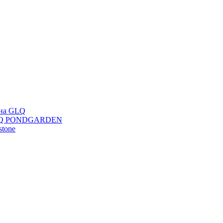
ана GLQ
 GLQ PONDGARDEN
stone