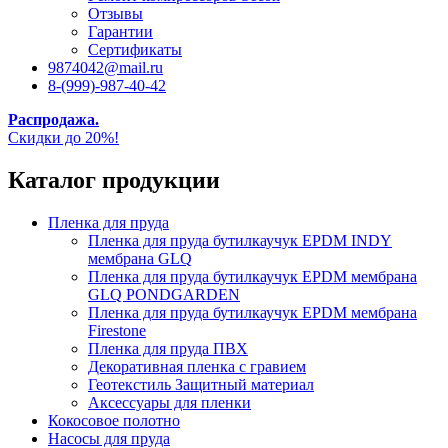
Отзывы
Гарантии
Сертификаты
9874042@mail.ru
8-(999)-987-40-42
Распродажа.
Скидки до 20%!
Каталог продукции
Пленка для пруда
Пленка для пруда бутилкаучук EPDM INDY
мембрана GLQ
Пленка для пруда бутилкаучук EPDM мембрана
GLQ PONDGARDEN
Пленка для пруда бутилкаучук EPDM мембрана
Firestone
Пленка для пруда ПВХ
Декоративная пленка с гравием
Геотекстиль Защитный материал
Аксессуары для пленки
Кокосовое полотно
Насосы для пруда