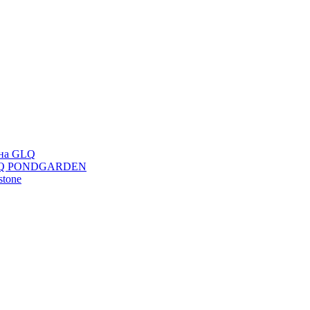
ана GLQ
 GLQ PONDGARDEN
stone