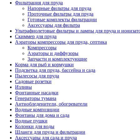
Фильтрация для пруда
Напорные фильтры для пруда
Проточные фильтры для пруда
Готовые комплекты фильтрации
Аксессуары для фильтра
Ультрафиолетовые фильтры и лампы для пруда и ионизат
Скиммер для пруда
Аэраторы компрессоры для пруда, септика
Компрессоры
Аэраторы и диффузоры
Запчасти и комплектующие
Корма для рыб и кормушки
Подсветка для пруда, бассейна и сада
Пылесосы для пруда
Садовые розетки
Изливы
Фонтанные насадки
Генераторы тумана
Антиобледенители, обогреватели
Водные композиции
Фонтаны для дома и сада
Водные пушки
Колонки для воды
Шланги для пруда и фильтрации
Аксессуары для сада и пруда