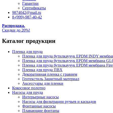
Гарантии
Сертификаты
9874042@mail.ru
8-(999)-987-40-42
Распродажа.
Скидки до 20%!
Каталог продукции
Пленка для пруда
Пленка для пруда бутилкаучук EPDM INDY мембр
Пленка для пруда бутилкаучук EPDM мембрана
Пленка для пруда бутилкаучук EPDM мембрана Fire
Пленка для пруда ПВХ
Декоративная пленка с гравием
Геотекстиль Защитный материал
Аксессуары для пленки
Кокосовое полотно
Насосы для пруда
Интерьерные насосы
Насосы для фильтрации ручьев и каскадов
Фонтанные насосы
Плавающие фонтаны