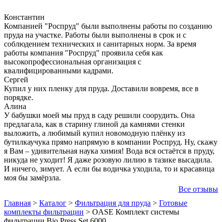
Константин
Компанией "Роспруд" были выполнены работы по созданию
пруда на участке. Работы были выполнены в срок и с
соблюдением технических и санитарных норм. За время
работы компания "Роспруд" проявила себя как
высокопрофессиональная организация с
квалифицированными кадрами.
Сергей
Купил у них пленку для пруда. Доставили вовремя, все в
порядке.
Алина
У бабушки моей мы пруд в саду решили соорудить. Она
предлагала, как в старину глиной да камнями стенки
выложить, а любимый купил новомодную плёнку из
бутилкаучука прямо напрямую в компании Роспруд. Ну, скажу
я Вам – удивительная наука химия! Вода вся остаётся в пруду,
никуда не уходит! Я даже розовую лилию в тазике высадила.
И ничего, зимует. А если бы водичка уходила, то и красавица
моя бы замёрзла.
Все отзывы
Главная
>
Каталог
>
Фильтрация для пруда
>
Готовые
комплекты фильтрации
>
OASE Комплект системы
фильтрации Bio Press Set 6000