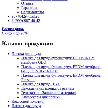
Отзывы
Гарантии
Сертификаты
9874042@mail.ru
8-(999)-987-40-42
Распродажа.
Скидки до 20%!
Каталог продукции
Пленка для пруда
Пленка для пруда бутилкаучук EPDM INDY
мембрана GLQ
Пленка для пруда бутилкаучук EPDM мембрана
GLQ PONDGARDEN
Пленка для пруда бутилкаучук EPDM мембрана
Firestone
Пленка для пруда ПВХ
Декоративная пленка с гравием
Геотекстиль Защитный материал
Аксессуары для пленки
Кокосовое полотно
Насосы для пруда