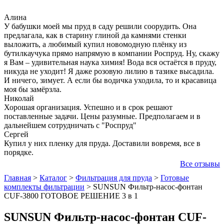
Алина
У бабушки моей мы пруд в саду решили соорудить. Она
предлагала, как в старину глиной да камнями стенки
выложить, а любимый купил новомодную плёнку из
бутилкаучука прямо напрямую в компании Роспруд. Ну, скажу
я Вам – удивительная наука химия! Вода вся остаётся в пруду,
никуда не уходит! Я даже розовую лилию в тазике высадила.
И ничего, зимует. А если бы водичка уходила, то и красавица
моя бы замёрзла.
Николай
Хорошая организация. Успешно и в срок решают
поставленные задачи. Цены разумные. Предполагаем и в
дальнейшем сотрудничать с "Роспруд"
Сергей
Купил у них пленку для пруда. Доставили вовремя, все в
порядке.
Все отзывы
Главная
>
Каталог
>
Фильтрация для пруда
>
Готовые
комплекты фильтрации
>
SUNSUN Фильтр-насос-фонтан
CUF-3800 ГОТОВОЕ РЕШЕНИЕ 3 в 1
SUNSUN Фильтр-насос-фонтан CUF-