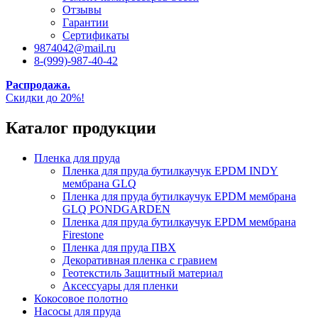
Отзывы
Гарантии
Сертификаты
9874042@mail.ru
8-(999)-987-40-42
Распродажа.
Скидки до 20%!
Каталог продукции
Пленка для пруда
Пленка для пруда бутилкаучук EPDM INDY
мембрана GLQ
Пленка для пруда бутилкаучук EPDM мембрана
GLQ PONDGARDEN
Пленка для пруда бутилкаучук EPDM мембрана
Firestone
Пленка для пруда ПВХ
Декоративная пленка с гравием
Геотекстиль Защитный материал
Аксессуары для пленки
Кокосовое полотно
Насосы для пруда