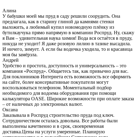
Алина
У бабушки моей мы пруд в саду решили соорудить. Она
предлагала, как в старину глиной да камнями стенки
выложить, а любимый купил новомодную плёнку из
бутилкаучука прямо напрямую в компании Роспруд. Ну, скажу
я Вам – удивительная наука химия! Вода вся остаётся в пруду,
никуда не уходит! Я даже розовую лилию в тазике высадила.
И ничего, зимует. А если бы водичка уходила, то и красавица
моя бы замёрзла.
Андрей
Удобство и простота, доступность и универсальность – это
компания «Роспруд». Общаетесь так, как привычно для вас.
Для поклонников Интернета есть возможность все оформить
на сайте, более консервативные покупатели могут
воспользоваться телефоном. Моментальный подбор
необходимого для водоема оборудования при помощи
калькулятора OASE. Широкие возможности при оплате заказа
– от наличных до электронных валют.
Оксана
Заказывала в Роспруд строительство пруда под ключ.
Сотрудничеством осталась довольна. Все работы были
выполнены качетвенно и в срок, своевременная
доставка.Цены на услуги умеренные. Планирую