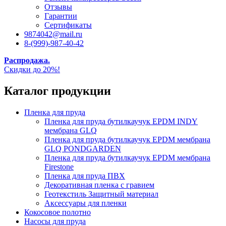
Отзывы
Гарантии
Сертификаты
9874042@mail.ru
8-(999)-987-40-42
Распродажа.
Скидки до 20%!
Каталог продукции
Пленка для пруда
Пленка для пруда бутилкаучук EPDM INDY
мембрана GLQ
Пленка для пруда бутилкаучук EPDM мембрана
GLQ PONDGARDEN
Пленка для пруда бутилкаучук EPDM мембрана
Firestone
Пленка для пруда ПВХ
Декоративная пленка с гравием
Геотекстиль Защитный материал
Аксессуары для пленки
Кокосовое полотно
Насосы для пруда