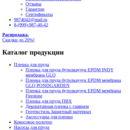
Отзывы
Гарантии
Сертификаты
9874042@mail.ru
8-(999)-987-40-42
Распродажа.
Скидки до 20%!
Каталог продукции
Пленка для пруда
Пленка для пруда бутилкаучук EPDM INDY
мембрана GLQ
Пленка для пруда бутилкаучук EPDM мембрана
GLQ PONDGARDEN
Пленка для пруда бутилкаучук EPDM мембрана
Firestone
Пленка для пруда ПВХ
Декоративная пленка с гравием
Геотекстиль Защитный материал
Аксессуары для пленки
Кокосовое полотно
Насосы для пруда