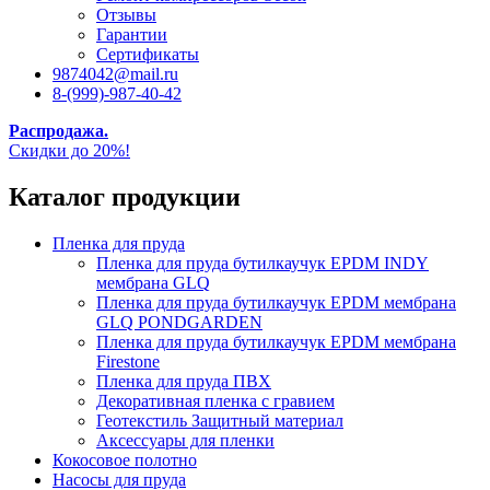
Отзывы
Гарантии
Сертификаты
9874042@mail.ru
8-(999)-987-40-42
Распродажа.
Скидки до 20%!
Каталог продукции
Пленка для пруда
Пленка для пруда бутилкаучук EPDM INDY
мембрана GLQ
Пленка для пруда бутилкаучук EPDM мембрана
GLQ PONDGARDEN
Пленка для пруда бутилкаучук EPDM мембрана
Firestone
Пленка для пруда ПВХ
Декоративная пленка с гравием
Геотекстиль Защитный материал
Аксессуары для пленки
Кокосовое полотно
Насосы для пруда