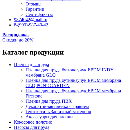
Отзывы
Гарантии
Сертификаты
9874042@mail.ru
8-(999)-987-40-42
Распродажа.
Скидки до 20%!
Каталог продукции
Пленка для пруда
Пленка для пруда бутилкаучук EPDM INDY
мембрана GLQ
Пленка для пруда бутилкаучук EPDM мембрана
GLQ PONDGARDEN
Пленка для пруда бутилкаучук EPDM мембрана
Firestone
Пленка для пруда ПВХ
Декоративная пленка с гравием
Геотекстиль Защитный материал
Аксессуары для пленки
Кокосовое полотно
Насосы для пруда