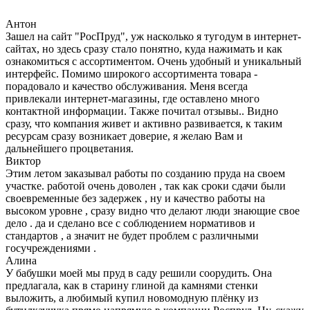
Антон
Зашел на сайт "РосПруд", уж насколько я тугодум в интернет-
сайтах, но здесь сразу стало понятно, куда нажимать и как
ознакомиться с ассортиментом. Очень удобный и уникальный
интерфейс. Помимо широкого ассортимента товара -
порадовало и качество обслуживания. Меня всегда
привлекали интернет-магазины, где оставлено много
контактной информации. Также почитал отзывы.. Видно
сразу, что компания живет и активно развивается, к таким
ресурсам сразу возникает доверие, я желаю Вам и
дальнейшего процветания.
Виктор
Этим летом заказывал работы по созданию пруда на своем
участке. работой очень доволен , так как сроки сдачи были
своевременные без задержек , ну и качество работы на
высоком уровне , сразу видно что делают люди знающие свое
дело . да и сделано все с соблюдением нормативов и
стандартов , а значит не будет проблем с различными
госучреждениями .
Алина
У бабушки моей мы пруд в саду решили соорудить. Она
предлагала, как в старину глиной да камнями стенки
выложить, а любимый купил новомодную плёнку из