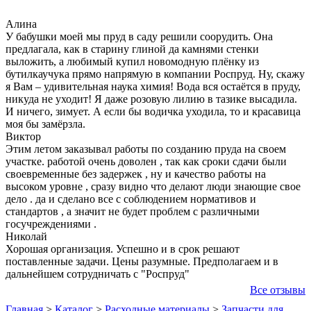
Алина
У бабушки моей мы пруд в саду решили соорудить. Она
предлагала, как в старину глиной да камнями стенки
выложить, а любимый купил новомодную плёнку из
бутилкаучука прямо напрямую в компании Роспруд. Ну, скажу
я Вам – удивительная наука химия! Вода вся остаётся в пруду,
никуда не уходит! Я даже розовую лилию в тазике высадила.
И ничего, зимует. А если бы водичка уходила, то и красавица
моя бы замёрзла.
Виктор
Этим летом заказывал работы по созданию пруда на своем
участке. работой очень доволен , так как сроки сдачи были
своевременные без задержек , ну и качество работы на
высоком уровне , сразу видно что делают люди знающие свое
дело . да и сделано все с соблюдением нормативов и
стандартов , а значит не будет проблем с различными
госучреждениями .
Николай
Хорошая организация. Успешно и в срок решают
поставленные задачи. Цены разумные. Предполагаем и в
дальнейшем сотрудничать с "Роспруд"
Все отзывы
Главная
>
Каталог
>
Расходные материалы
>
Запчасти для