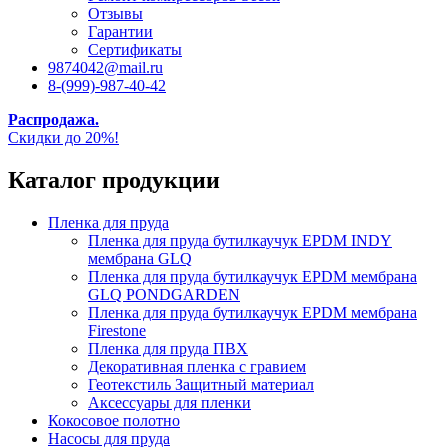
Отзывы
Гарантии
Сертификаты
9874042@mail.ru
8-(999)-987-40-42
Распродажа.
Скидки до 20%!
Каталог продукции
Пленка для пруда
Пленка для пруда бутилкаучук EPDM INDY
мембрана GLQ
Пленка для пруда бутилкаучук EPDM мембрана
GLQ PONDGARDEN
Пленка для пруда бутилкаучук EPDM мембрана
Firestone
Пленка для пруда ПВХ
Декоративная пленка с гравием
Геотекстиль Защитный материал
Аксессуары для пленки
Кокосовое полотно
Насосы для пруда