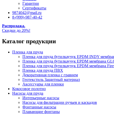
Гарантии
Сертификаты
9874042@mail.ru
8-(999)-987-40-42
Распродажа.
Скидки до 20%!
Каталог продукции
Пленка для пруда
Пленка для пруда бутилкаучук EPDM INDY мембр
Пленка для пруда бутилкаучук EPDM мембрана
Пленка для пруда бутилкаучук EPDM мембрана Fire
Пленка для пруда ПВХ
Декоративная пленка с гравием
Геотекстиль Защитный материал
Аксессуары для пленки
Кокосовое полотно
Насосы для пруда
Интерьерные насосы
Насосы для фильтрации ручьев и каскадов
Фонтанные насосы
Плавающие фонтаны