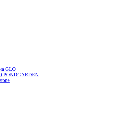
ана GLQ
 GLQ PONDGARDEN
stone