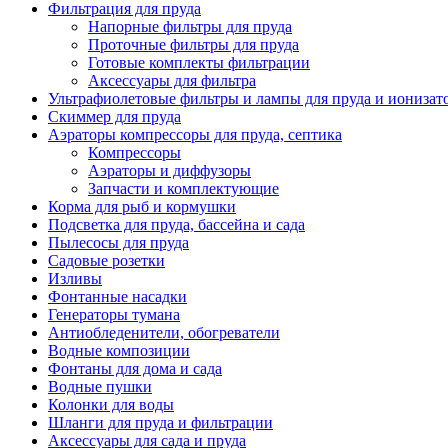
Фильтрация для пруда
Напорные фильтры для пруда
Проточные фильтры для пруда
Готовые комплекты фильтрации
Аксессуары для фильтра
Ультрафиолетовые фильтры и лампы для пруда и ионизат
Скиммер для пруда
Аэраторы компрессоры для пруда, септика
Компрессоры
Аэраторы и диффузоры
Запчасти и комплектующие
Корма для рыб и кормушки
Подсветка для пруда, бассейна и сада
Пылесосы для пруда
Садовые розетки
Изливы
Фонтанные насадки
Генераторы тумана
Антиобледенители, обогреватели
Водные композиции
Фонтаны для дома и сада
Водные пушки
Колонки для воды
Шланги для пруда и фильтрации
Аксессуары для сада и пруда