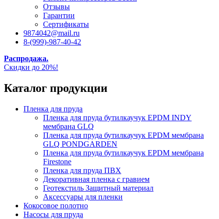
Отзывы
Гарантии
Сертификаты
9874042@mail.ru
8-(999)-987-40-42
Распродажа.
Скидки до 20%!
Каталог продукции
Пленка для пруда
Пленка для пруда бутилкаучук EPDM INDY
мембрана GLQ
Пленка для пруда бутилкаучук EPDM мембрана
GLQ PONDGARDEN
Пленка для пруда бутилкаучук EPDM мембрана
Firestone
Пленка для пруда ПВХ
Декоративная пленка с гравием
Геотекстиль Защитный материал
Аксессуары для пленки
Кокосовое полотно
Насосы для пруда