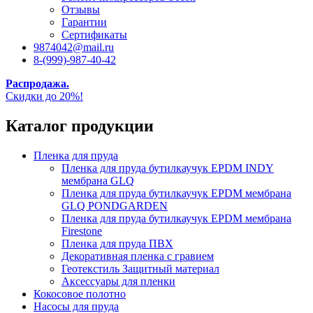
Отзывы
Гарантии
Сертификаты
9874042@mail.ru
8-(999)-987-40-42
Распродажа.
Скидки до 20%!
Каталог продукции
Пленка для пруда
Пленка для пруда бутилкаучук EPDM INDY
мембрана GLQ
Пленка для пруда бутилкаучук EPDM мембрана
GLQ PONDGARDEN
Пленка для пруда бутилкаучук EPDM мембрана
Firestone
Пленка для пруда ПВХ
Декоративная пленка с гравием
Геотекстиль Защитный материал
Аксессуары для пленки
Кокосовое полотно
Насосы для пруда