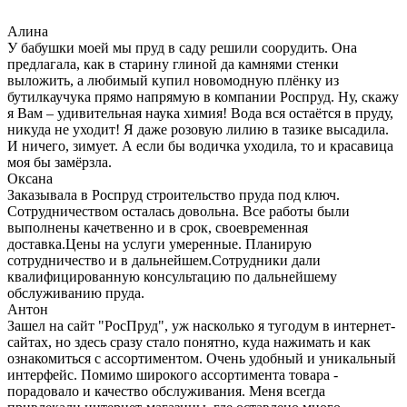
Алина
У бабушки моей мы пруд в саду решили соорудить. Она
предлагала, как в старину глиной да камнями стенки
выложить, а любимый купил новомодную плёнку из
бутилкаучука прямо напрямую в компании Роспруд. Ну, скажу
я Вам – удивительная наука химия! Вода вся остаётся в пруду,
никуда не уходит! Я даже розовую лилию в тазике высадила.
И ничего, зимует. А если бы водичка уходила, то и красавица
моя бы замёрзла.
Оксана
Заказывала в Роспруд строительство пруда под ключ.
Сотрудничеством осталась довольна. Все работы были
выполнены качетвенно и в срок, своевременная
доставка.Цены на услуги умеренные. Планирую
сотрудничество и в дальнейшем.Сотрудники дали
квалифицированную консультацию по дальнейшему
обслуживанию пруда.
Антон
Зашел на сайт "РосПруд", уж насколько я тугодум в интернет-
сайтах, но здесь сразу стало понятно, куда нажимать и как
ознакомиться с ассортиментом. Очень удобный и уникальный
интерфейс. Помимо широкого ассортимента товара -
порадовало и качество обслуживания. Меня всегда