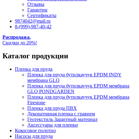
Отзывы
Гарантии
Сертификаты
9874042@mail.ru
8-(999)-987-40-42
Распродажа.
Скидки до 20%!
Каталог продукции
Пленка для пруда
Пленка для пруда бутилкаучук EPDM INDY
мембрана GLQ
Пленка для пруда бутилкаучук EPDM мембрана
GLQ PONDGARDEN
Пленка для пруда бутилкаучук EPDM мембрана
Firestone
Пленка для пруда ПВХ
Декоративная пленка с гравием
Геотекстиль Защитный материал
Аксессуары для пленки
Кокосовое полотно
Насосы для пруда