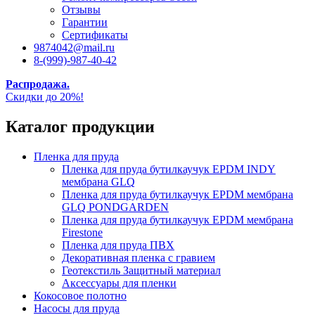
Отзывы
Гарантии
Сертификаты
9874042@mail.ru
8-(999)-987-40-42
Распродажа.
Скидки до 20%!
Каталог продукции
Пленка для пруда
Пленка для пруда бутилкаучук EPDM INDY
мембрана GLQ
Пленка для пруда бутилкаучук EPDM мембрана
GLQ PONDGARDEN
Пленка для пруда бутилкаучук EPDM мембрана
Firestone
Пленка для пруда ПВХ
Декоративная пленка с гравием
Геотекстиль Защитный материал
Аксессуары для пленки
Кокосовое полотно
Насосы для пруда