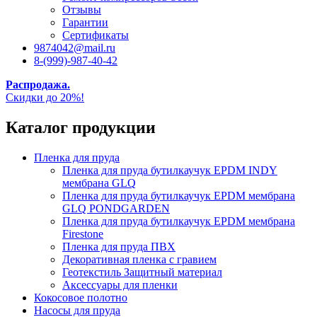
Отзывы
Гарантии
Сертификаты
9874042@mail.ru
8-(999)-987-40-42
Распродажа.
Скидки до 20%!
Каталог продукции
Пленка для пруда
Пленка для пруда бутилкаучук EPDM INDY
мембрана GLQ
Пленка для пруда бутилкаучук EPDM мембрана
GLQ PONDGARDEN
Пленка для пруда бутилкаучук EPDM мембрана
Firestone
Пленка для пруда ПВХ
Декоративная пленка с гравием
Геотекстиль Защитный материал
Аксессуары для пленки
Кокосовое полотно
Насосы для пруда