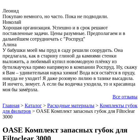
Леонид
Покупаю немного, но часто. Пока не подводили.
Николай
Хорошая организация. Успешно и в срок решают
поставленные задачи. Цены разумные. Предполагаем и в
дальнейшем сотрудничать с "Роспруд"
Алина
У бабушки моей мы пруд в саду решили соорудить. Она
предлагала, как в старину глиной да камнями стенки
выложить, а любимый купил новомодную плёнку из
бутилкаучука прямо напрямую в компании Роспруд. Ну, скажу
я Вам – удивительная наука химия! Вода вся остаётся в пруду,
никуда не уходит! Я даже розовую лилию в тазике высадила.
И ничего, зимует. А если бы водичка уходила, то и красавица
моя бы замёрзла.
Все отзывы
Главная
>
Каталог
>
Расходные материалы
>
Комплекты губок
для фильтров
>
OASE Комплект запасных губок для Filtoclear
3000
OASE Комплект запасных губок для
Filtoclear 3000