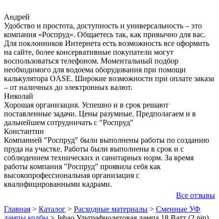
Андрей
Удобство и простота, доступность и универсальность – это
компания «Роспруд». Общаетесь так, как привычно для вас.
Для поклонников Интернета есть возможность все оформить
на сайте, более консервативные покупатели могут
воспользоваться телефоном. Моментальный подбор
необходимого для водоема оборудования при помощи
калькулятора OASE. Широкие возможности при оплате заказа
– от наличных до электронных валют.
Николай
Хорошая организация. Успешно и в срок решают
поставленные задачи. Цены разумные. Предполагаем и в
дальнейшем сотрудничать с "Роспруд"
Константин
Компанией "Роспруд" были выполнены работы по созданию
пруда на участке. Работы были выполнены в срок и с
соблюдением технических и санитарных норм. За время
работы компания "Роспруд" проявила себя как
высокопрофессиональная организация с
квалифицированными кадрами.
Все отзывы
Главная
>
Каталог
>
Расходные материалы
>
Сменные УФ
лампы колбы
>
Jebao Ультрафиолетовая лампа 18 Ватт (2 pin)