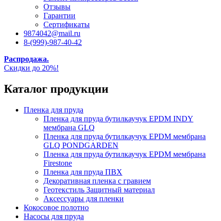
Отзывы
Гарантии
Сертификаты
9874042@mail.ru
8-(999)-987-40-42
Распродажа.
Скидки до 20%!
Каталог продукции
Пленка для пруда
Пленка для пруда бутилкаучук EPDM INDY
мембрана GLQ
Пленка для пруда бутилкаучук EPDM мембрана
GLQ PONDGARDEN
Пленка для пруда бутилкаучук EPDM мембрана
Firestone
Пленка для пруда ПВХ
Декоративная пленка с гравием
Геотекстиль Защитный материал
Аксессуары для пленки
Кокосовое полотно
Насосы для пруда