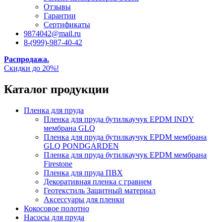
Отзывы
Гарантии
Сертификаты
9874042@mail.ru
8-(999)-987-40-42
Распродажа.
Скидки до 20%!
Каталог продукции
Пленка для пруда
Пленка для пруда бутилкаучук EPDM INDY
мембрана GLQ
Пленка для пруда бутилкаучук EPDM мембрана
GLQ PONDGARDEN
Пленка для пруда бутилкаучук EPDM мембрана
Firestone
Пленка для пруда ПВХ
Декоративная пленка с гравием
Геотекстиль Защитный материал
Аксессуары для пленки
Кокосовое полотно
Насосы для пруда