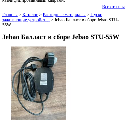
квалифицированными кадрами.
Все отзывы
Главная
>
Каталог
>
Расходные материалы
>
Пуско
зажигающие устройства
>
Jebao Балласт в сборе Jebao STU-
55W
Jebao Балласт в сборе Jebao STU-55W