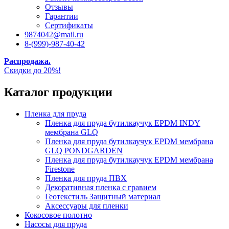
Отзывы
Гарантии
Сертификаты
9874042@mail.ru
8-(999)-987-40-42
Распродажа.
Скидки до 20%!
Каталог продукции
Пленка для пруда
Пленка для пруда бутилкаучук EPDM INDY
мембрана GLQ
Пленка для пруда бутилкаучук EPDM мембрана
GLQ PONDGARDEN
Пленка для пруда бутилкаучук EPDM мембрана
Firestone
Пленка для пруда ПВХ
Декоративная пленка с гравием
Геотекстиль Защитный материал
Аксессуары для пленки
Кокосовое полотно
Насосы для пруда