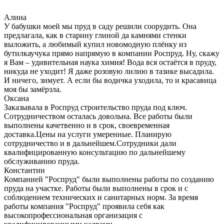
Алина
У бабушки моей мы пруд в саду решили соорудить. Она
предлагала, как в старину глиной да камнями стенки
выложить, а любимый купил новомодную плёнку из
бутилкаучука прямо напрямую в компании Роспруд. Ну, скажу
я Вам – удивительная наука химия! Вода вся остаётся в пруду,
никуда не уходит! Я даже розовую лилию в тазике высадила.
И ничего, зимует. А если бы водичка уходила, то и красавица
моя бы замёрзла.
Оксана
Заказывала в Роспруд строительство пруда под ключ.
Сотрудничеством осталась довольна. Все работы были
выполнены качетвенно и в срок, своевременная
доставка.Цены на услуги умеренные. Планирую
сотрудничество и в дальнейшем.Сотрудники дали
квалифицированную консультацию по дальнейшему
обслуживанию пруда.
Константин
Компанией "Роспруд" были выполнены работы по созданию
пруда на участке. Работы были выполнены в срок и с
соблюдением технических и санитарных норм. За время
работы компания "Роспруд" проявила себя как
высокопрофессиональная организация с