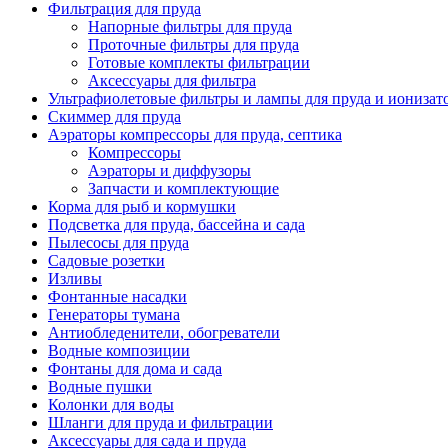
Фильтрация для пруда
Напорные фильтры для пруда
Проточные фильтры для пруда
Готовые комплекты фильтрации
Аксессуары для фильтра
Ультрафиолетовые фильтры и лампы для пруда и ионизат
Скиммер для пруда
Аэраторы компрессоры для пруда, септика
Компрессоры
Аэраторы и диффузоры
Запчасти и комплектующие
Корма для рыб и кормушки
Подсветка для пруда, бассейна и сада
Пылесосы для пруда
Садовые розетки
Изливы
Фонтанные насадки
Генераторы тумана
Антиобледенители, обогреватели
Водные композиции
Фонтаны для дома и сада
Водные пушки
Колонки для воды
Шланги для пруда и фильтрации
Аксессуары для сада и пруда