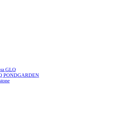
ана GLQ
 GLQ PONDGARDEN
stone