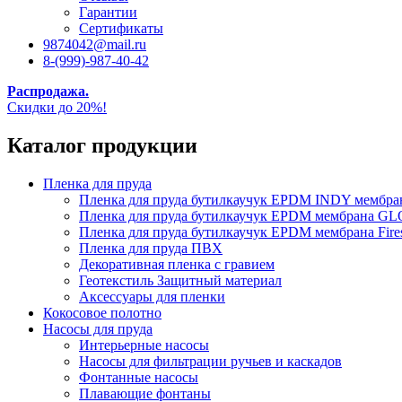
Гарантии
Сертификаты
9874042@mail.ru
8-(999)-987-40-42
Распродажа.
Скидки до 20%!
Каталог продукции
Пленка для пруда
Пленка для пруда бутилкаучук EPDM INDY мембр
Пленка для пруда бутилкаучук EPDM мембрана
Пленка для пруда бутилкаучук EPDM мембрана Fire
Пленка для пруда ПВХ
Декоративная пленка с гравием
Геотекстиль Защитный материал
Аксессуары для пленки
Кокосовое полотно
Насосы для пруда
Интерьерные насосы
Насосы для фильтрации ручьев и каскадов
Фонтанные насосы
Плавающие фонтаны