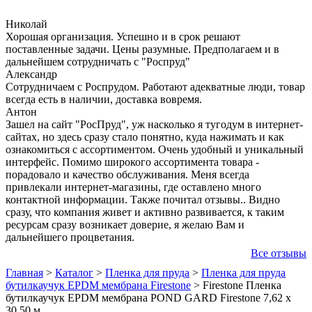
Николай
Хорошая организация. Успешно и в срок решают
поставленные задачи. Цены разумные. Предполагаем и в
дальнейшем сотрудничать с "Роспруд"
Александр
Сотрудничаем с Роспрудом. Работают адекватные люди, товар
всегда есть в наличии, доставка вовремя.
Антон
Зашел на сайт "РосПруд", уж насколько я тугодум в интернет-
сайтах, но здесь сразу стало понятно, куда нажимать и как
ознакомиться с ассортиментом. Очень удобный и уникальный
интерфейс. Помимо широкого ассортимента товара -
порадовало и качество обслуживания. Меня всегда
привлекали интернет-магазины, где оставлено много
контактной информации. Также почитал отзывы.. Видно
сразу, что компания живет и активно развивается, к таким
ресурсам сразу возникает доверие, я желаю Вам и
дальнейшего процветания.
Все отзывы
Главная
>
Каталог
>
Пленка для пруда
>
Пленка для пруда
бутилкаучук EPDM мембрана Firestone
>
Firestone Пленка
бутилкаучук EPDM мембрана POND GARD Firestone 7,62 х
30,50 м