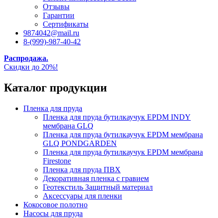
Отзывы
Гарантии
Сертификаты
9874042@mail.ru
8-(999)-987-40-42
Распродажа.
Скидки до 20%!
Каталог продукции
Пленка для пруда
Пленка для пруда бутилкаучук EPDM INDY
мембрана GLQ
Пленка для пруда бутилкаучук EPDM мембрана
GLQ PONDGARDEN
Пленка для пруда бутилкаучук EPDM мембрана
Firestone
Пленка для пруда ПВХ
Декоративная пленка с гравием
Геотекстиль Защитный материал
Аксессуары для пленки
Кокосовое полотно
Насосы для пруда