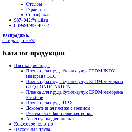
Отзывы
Гарантии
Сертификаты
9874042@mail.ru
8-(999)-987-40-42
Распродажа.
Скидки до 20%!
Каталог продукции
Пленка для пруда
Пленка для пруда бутилкаучук EPDM INDY
мембрана GLQ
Пленка для пруда бутилкаучук EPDM мембрана
GLQ PONDGARDEN
Пленка для пруда бутилкаучук EPDM мембрана
Firestone
Пленка для пруда ПВХ
Декоративная пленка с гравием
Геотекстиль Защитный материал
Аксессуары для пленки
Кокосовое полотно
Насосы для пруда