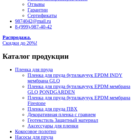
Отзывы
Гарантии
Сертификаты
9874042@mail.ru
8-(999)-987-40-42
Распродажа.
Скидки до 20%!
Каталог продукции
Пленка для пруда
Пленка для пруда бутилкаучук EPDM INDY
мембрана GLQ
Пленка для пруда бутилкаучук EPDM мембрана
GLQ PONDGARDEN
Пленка для пруда бутилкаучук EPDM мембрана
Firestone
Пленка для пруда ПВХ
Декоративная пленка с гравием
Геотекстиль Защитный материал
Аксессуары для пленки
Кокосовое полотно
Насосы для пруда