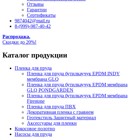
Отзывы
Гарантии
Сертификаты
9874042@mail.ru
8-(999)-987-40-42
Распродажа.
Скидки до 20%!
Каталог продукции
Пленка для пруда
Пленка для пруда бутилкаучук EPDM INDY
мембрана GLQ
Пленка для пруда бутилкаучук EPDM мембрана
GLQ PONDGARDEN
Пленка для пруда бутилкаучук EPDM мембрана
Firestone
Пленка для пруда ПВХ
Декоративная пленка с гравием
Геотекстиль Защитный материал
Аксессуары для пленки
Кокосовое полотно
Насосы для пруда