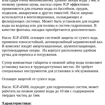
Благодаря очень минимальному уровню забора воды 5 мм, и
низкому уровню шума, насосы серии JGP эффективно
применяются для откачки воды из бассейнов, прудов,
подвалов, аквариумов и других емкостей. Насос широко
используется в вентиляционных, охлаждающих и
фильтрующих системах. Может быть установлен для подачи
воды на водопад или для полива и систем гидропоники. В
качестве фонтана, насадки приобретаются дополнительно.
Насос JGP-4500L оснащен системой защиты от сухого хода,
применен износостойкий, антикорозийный керамический вал.
В комплект входят амортизационные, шумопоглащающие,
противоударные опоры. На корпусе расположена удобная
ручка для переноса и погружения.
Супер компактные габариты и нижний забор воды позволяют
установку насоса в труднодоступных местах. Не требует
специальных инструментов для установки и обслуживания.
Оснащен защитой от сухого хода.
Насос JGP-4500L подходит для гидропонных систем, может
работать на низком уровне воды до 10 мм с содержанием
твердых частиц до 1мм.
Характеристики: