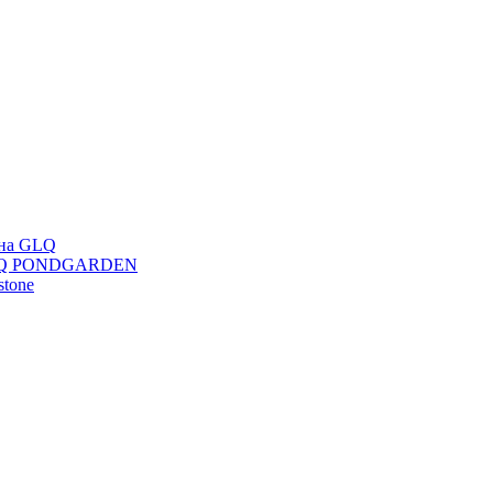
ана GLQ
 GLQ PONDGARDEN
stone