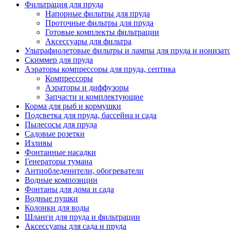
Фильтрация для пруда
Напорные фильтры для пруда
Проточные фильтры для пруда
Готовые комплекты фильтрации
Аксессуары для фильтра
Ультрафиолетовые фильтры и лампы для пруда и ионизат
Скиммер для пруда
Аэраторы компрессоры для пруда, септика
Компрессоры
Аэраторы и диффузоры
Запчасти и комплектующие
Корма для рыб и кормушки
Подсветка для пруда, бассейна и сада
Пылесосы для пруда
Садовые розетки
Изливы
Фонтанные насадки
Генераторы тумана
Антиобледенители, обогреватели
Водные композиции
Фонтаны для дома и сада
Водные пушки
Колонки для воды
Шланги для пруда и фильтрации
Аксессуары для сада и пруда