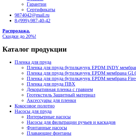
Гарантии
Сертификаты
9874042@mail.ru
8-(999)-987-40-42
Распродажа.
Скидки до 20%!
Каталог продукции
Пленка для пруда
Пленка для пруда бутилкаучук EPDM INDY мембр
Пленка для пруда бутилкаучук EPDM мембрана
Пленка для пруда бутилкаучук EPDM мембрана Fire
Пленка для пруда ПВХ
Декоративная пленка с гравием
Геотекстиль Защитный материал
Аксессуары для пленки
Кокосовое полотно
Насосы для пруда
Интерьерные насосы
Насосы для фильтрации ручьев и каскадов
Фонтанные насосы
Плавающие фонтаны