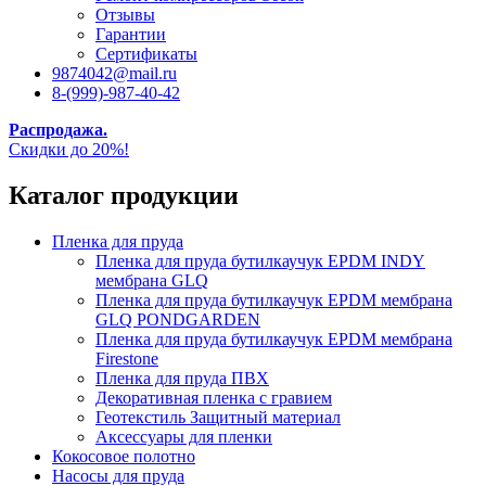
Отзывы
Гарантии
Сертификаты
9874042@mail.ru
8-(999)-987-40-42
Распродажа.
Скидки до 20%!
Каталог продукции
Пленка для пруда
Пленка для пруда бутилкаучук EPDM INDY
мембрана GLQ
Пленка для пруда бутилкаучук EPDM мембрана
GLQ PONDGARDEN
Пленка для пруда бутилкаучук EPDM мембрана
Firestone
Пленка для пруда ПВХ
Декоративная пленка с гравием
Геотекстиль Защитный материал
Аксессуары для пленки
Кокосовое полотно
Насосы для пруда