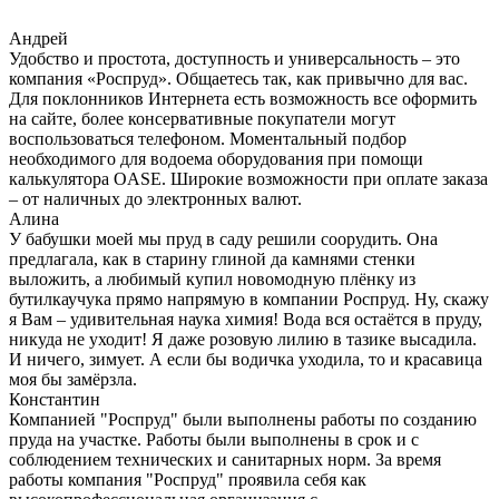
Андрей
Удобство и простота, доступность и универсальность – это
компания «Роспруд». Общаетесь так, как привычно для вас.
Для поклонников Интернета есть возможность все оформить
на сайте, более консервативные покупатели могут
воспользоваться телефоном. Моментальный подбор
необходимого для водоема оборудования при помощи
калькулятора OASE. Широкие возможности при оплате заказа
– от наличных до электронных валют.
Алина
У бабушки моей мы пруд в саду решили соорудить. Она
предлагала, как в старину глиной да камнями стенки
выложить, а любимый купил новомодную плёнку из
бутилкаучука прямо напрямую в компании Роспруд. Ну, скажу
я Вам – удивительная наука химия! Вода вся остаётся в пруду,
никуда не уходит! Я даже розовую лилию в тазике высадила.
И ничего, зимует. А если бы водичка уходила, то и красавица
моя бы замёрзла.
Константин
Компанией "Роспруд" были выполнены работы по созданию
пруда на участке. Работы были выполнены в срок и с
соблюдением технических и санитарных норм. За время
работы компания "Роспруд" проявила себя как