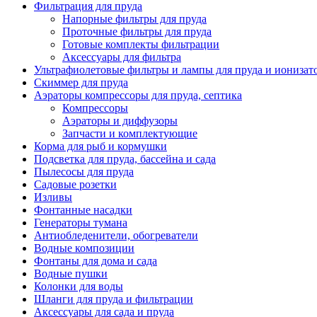
Фильтрация для пруда
Напорные фильтры для пруда
Проточные фильтры для пруда
Готовые комплекты фильтрации
Аксессуары для фильтра
Ультрафиолетовые фильтры и лампы для пруда и ионизат
Скиммер для пруда
Аэраторы компрессоры для пруда, септика
Компрессоры
Аэраторы и диффузоры
Запчасти и комплектующие
Корма для рыб и кормушки
Подсветка для пруда, бассейна и сада
Пылесосы для пруда
Садовые розетки
Изливы
Фонтанные насадки
Генераторы тумана
Антиобледенители, обогреватели
Водные композиции
Фонтаны для дома и сада
Водные пушки
Колонки для воды
Шланги для пруда и фильтрации
Аксессуары для сада и пруда