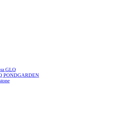
ана GLQ
 GLQ PONDGARDEN
stone