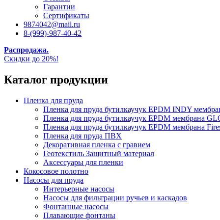
Гарантии
Сертификаты
9874042@mail.ru
8-(999)-987-40-42
Распродажа.
Скидки до 20%!
Каталог продукции
Пленка для пруда
Пленка для пруда бутилкаучук EPDM INDY мембр
Пленка для пруда бутилкаучук EPDM мембрана
Пленка для пруда бутилкаучук EPDM мембрана Fire
Пленка для пруда ПВХ
Декоративная пленка с гравием
Геотекстиль Защитный материал
Аксессуары для пленки
Кокосовое полотно
Насосы для пруда
Интерьерные насосы
Насосы для фильтрации ручьев и каскадов
Фонтанные насосы
Плавающие фонтаны