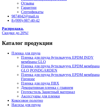
Отзывы
Гарантии
Сертификаты
9874042@mail.ru
8-(999)-987-40-42
Распродажа.
Скидки до 20%!
Каталог продукции
Пленка для пруда
Пленка для пруда бутилкаучук EPDM INDY
мембрана GLQ
Пленка для пруда бутилкаучук EPDM мембрана
GLQ PONDGARDEN
Пленка для пруда бутилкаучук EPDM мембрана
Firestone
Пленка для пруда ПВХ
Декоративная пленка с гравием
Геотекстиль Защитный материал
Аксессуары для пленки
Кокосовое полотно
Насосы для пруда