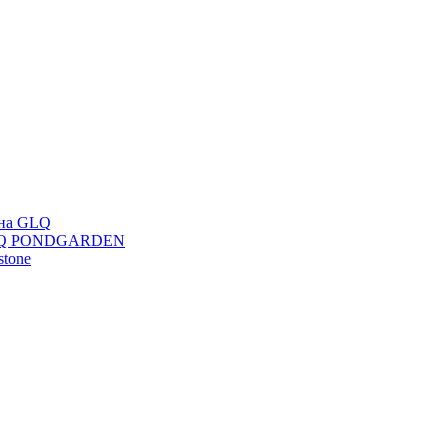
ана GLQ
 GLQ PONDGARDEN
stone