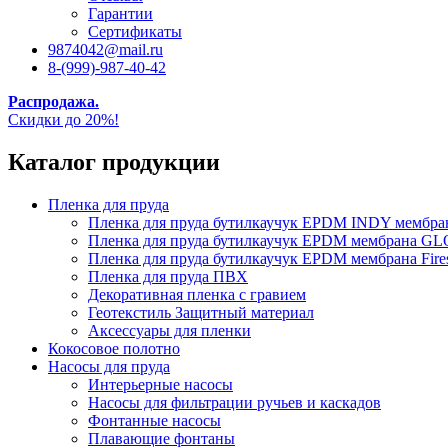
Гарантии
Сертификаты
9874042@mail.ru
8-(999)-987-40-42
Распродажа.
Скидки до 20%!
Каталог продукции
Пленка для пруда
Пленка для пруда бутилкаучук EPDM INDY мембр
Пленка для пруда бутилкаучук EPDM мембрана
Пленка для пруда бутилкаучук EPDM мембрана Fire
Пленка для пруда ПВХ
Декоративная пленка с гравием
Геотекстиль Защитный материал
Аксессуары для пленки
Кокосовое полотно
Насосы для пруда
Интерьерные насосы
Насосы для фильтрации ручьев и каскадов
Фонтанные насосы
Плавающие фонтаны