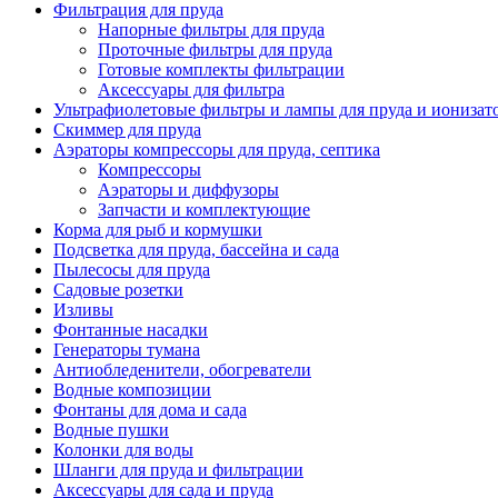
Фильтрация для пруда
Напорные фильтры для пруда
Проточные фильтры для пруда
Готовые комплекты фильтрации
Аксессуары для фильтра
Ультрафиолетовые фильтры и лампы для пруда и ионизат
Скиммер для пруда
Аэраторы компрессоры для пруда, септика
Компрессоры
Аэраторы и диффузоры
Запчасти и комплектующие
Корма для рыб и кормушки
Подсветка для пруда, бассейна и сада
Пылесосы для пруда
Садовые розетки
Изливы
Фонтанные насадки
Генераторы тумана
Антиобледенители, обогреватели
Водные композиции
Фонтаны для дома и сада
Водные пушки
Колонки для воды
Шланги для пруда и фильтрации
Аксессуары для сада и пруда