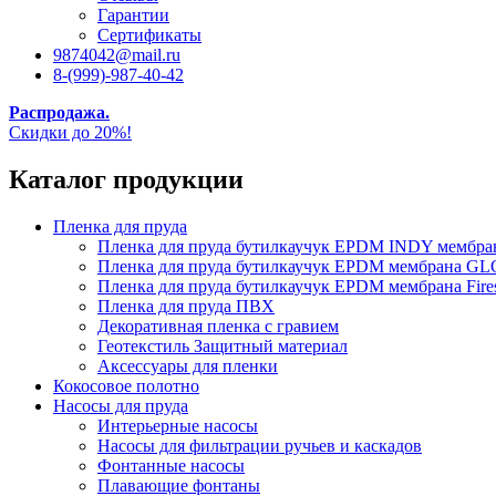
Гарантии
Сертификаты
9874042@mail.ru
8-(999)-987-40-42
Распродажа.
Скидки до 20%!
Каталог продукции
Пленка для пруда
Пленка для пруда бутилкаучук EPDM INDY мембр
Пленка для пруда бутилкаучук EPDM мембрана
Пленка для пруда бутилкаучук EPDM мембрана Fire
Пленка для пруда ПВХ
Декоративная пленка с гравием
Геотекстиль Защитный материал
Аксессуары для пленки
Кокосовое полотно
Насосы для пруда
Интерьерные насосы
Насосы для фильтрации ручьев и каскадов
Фонтанные насосы
Плавающие фонтаны