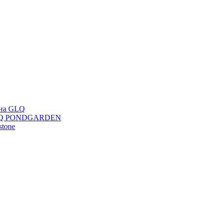
ана GLQ
 GLQ PONDGARDEN
stone