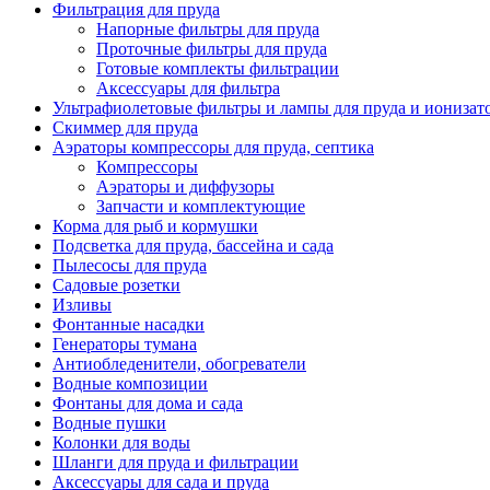
Фильтрация для пруда
Напорные фильтры для пруда
Проточные фильтры для пруда
Готовые комплекты фильтрации
Аксессуары для фильтра
Ультрафиолетовые фильтры и лампы для пруда и ионизат
Скиммер для пруда
Аэраторы компрессоры для пруда, септика
Компрессоры
Аэраторы и диффузоры
Запчасти и комплектующие
Корма для рыб и кормушки
Подсветка для пруда, бассейна и сада
Пылесосы для пруда
Садовые розетки
Изливы
Фонтанные насадки
Генераторы тумана
Антиобледенители, обогреватели
Водные композиции
Фонтаны для дома и сада
Водные пушки
Колонки для воды
Шланги для пруда и фильтрации
Аксессуары для сада и пруда