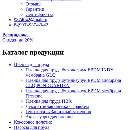
Отзывы
Гарантии
Сертификаты
9874042@mail.ru
8-(999)-987-40-42
Распродажа.
Скидки до 20%!
Каталог продукции
Пленка для пруда
Пленка для пруда бутилкаучук EPDM INDY
мембрана GLQ
Пленка для пруда бутилкаучук EPDM мембрана
GLQ PONDGARDEN
Пленка для пруда бутилкаучук EPDM мембрана
Firestone
Пленка для пруда ПВХ
Декоративная пленка с гравием
Геотекстиль Защитный материал
Аксессуары для пленки
Кокосовое полотно
Насосы для пруда