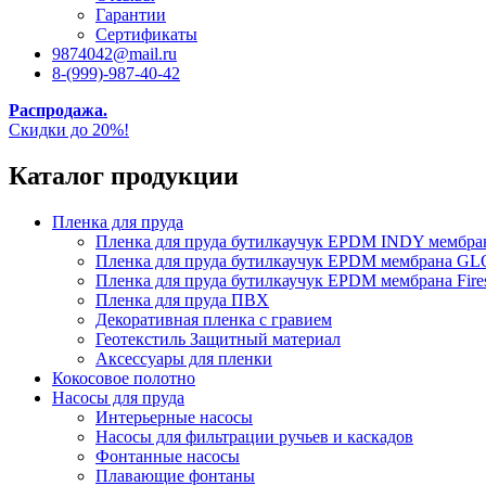
Гарантии
Сертификаты
9874042@mail.ru
8-(999)-987-40-42
Распродажа.
Скидки до 20%!
Каталог продукции
Пленка для пруда
Пленка для пруда бутилкаучук EPDM INDY мембр
Пленка для пруда бутилкаучук EPDM мембрана
Пленка для пруда бутилкаучук EPDM мембрана Fire
Пленка для пруда ПВХ
Декоративная пленка с гравием
Геотекстиль Защитный материал
Аксессуары для пленки
Кокосовое полотно
Насосы для пруда
Интерьерные насосы
Насосы для фильтрации ручьев и каскадов
Фонтанные насосы
Плавающие фонтаны