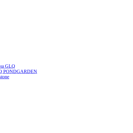
ана GLQ
 GLQ PONDGARDEN
stone