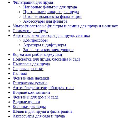
Фильтрация для пруда
Напорные фильтры для пруда
Проточные фильтры для пруда
Готовые комплекты фильтрации
Аксессуары для фильтра
Ультрафиолетовые фильтры и лампы для пруда и ионизат
Скиммер для пруда
Аэраторы компрессоры для пруда, септика
Компрессоры
Аэраторы и диффузоры
Запчасти и комплектующие
Корма для рыб и кормушки
Подсветка для пруда, бассейна и сада
Пылесосы для пруда
Садовые розетки
Изливы
Фонтанные насадки
Генераторы тумана
Антиобледенители, обогреватели
Водные композиции
Фонтаны для дома и сада
Водные пушки
Колонки для воды
Шланги для пруда и фильтрации
Аксессуары для сада и пруда