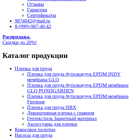
Отзывы
Гарантии
Сертификаты
9874042@mail.ru
8-(999)-987-40-42
Распродажа.
Скидки до 20%!
Каталог продукции
Пленка для пруда
Пленка для пруда бутилкаучук EPDM INDY
мембрана GLQ
Пленка для пруда бутилкаучук EPDM мембрана
GLQ PONDGARDEN
Пленка для пруда бутилкаучук EPDM мембрана
Firestone
Пленка для пруда ПВХ
Декоративная пленка с гравием
Геотекстиль Защитный материал
Аксессуары для пленки
Кокосовое полотно
Насосы для пруда