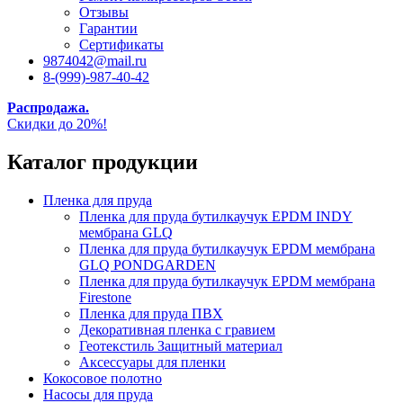
Отзывы
Гарантии
Сертификаты
9874042@mail.ru
8-(999)-987-40-42
Распродажа.
Скидки до 20%!
Каталог продукции
Пленка для пруда
Пленка для пруда бутилкаучук EPDM INDY
мембрана GLQ
Пленка для пруда бутилкаучук EPDM мембрана
GLQ PONDGARDEN
Пленка для пруда бутилкаучук EPDM мембрана
Firestone
Пленка для пруда ПВХ
Декоративная пленка с гравием
Геотекстиль Защитный материал
Аксессуары для пленки
Кокосовое полотно
Насосы для пруда