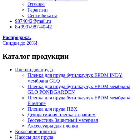
Отзывы
Гарантии
Сертификаты
9874042@mail.ru
8-(999)-987-40-42
Распродажа.
Скидки до 20%!
Каталог продукции
Пленка для пруда
Пленка для пруда бутилкаучук EPDM INDY
мембрана GLQ
Пленка для пруда бутилкаучук EPDM мембрана
GLQ PONDGARDEN
Пленка для пруда бутилкаучук EPDM мембрана
Firestone
Пленка для пруда ПВХ
Декоративная пленка с гравием
Геотекстиль Защитный материал
Аксессуары для пленки
Кокосовое полотно
Насосы для пруда