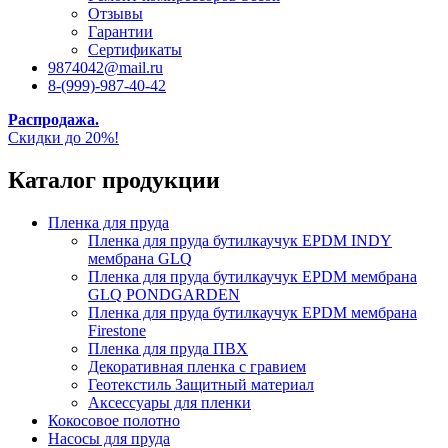
Отзывы
Гарантии
Сертификаты
9874042@mail.ru
8-(999)-987-40-42
Распродажа.
Скидки до 20%!
Каталог продукции
Пленка для пруда
Пленка для пруда бутилкаучук EPDM INDY
мембрана GLQ
Пленка для пруда бутилкаучук EPDM мембрана
GLQ PONDGARDEN
Пленка для пруда бутилкаучук EPDM мембрана
Firestone
Пленка для пруда ПВХ
Декоративная пленка с гравием
Геотекстиль Защитный материал
Аксессуары для пленки
Кокосовое полотно
Насосы для пруда