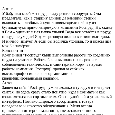
Алина
У бабушки моей мы пруд в саду решили соорудить. Она
предлагала, как в старину глиной да камнями стенки
выложить, а любимый купил новомодную плёнку из
бутилкаучука прямо напрямую в компании Роспруд. Ну, скажу
я Вам – удивительная наука химия! Вода вся остаётся в пруду,
никуда не уходит! Я даже розовую лилию в тазике высадила.
И ничего, зимует. А если бы водичка уходила, то и красавица
моя бы замёрзла.
Константин
Компанией "Роспруд" были выполнены работы по созданию
пруда на участке. Работы были выполнены в срок и с
соблюдением технических и санитарных норм. За время
работы компания "Роспруд" проявила себя как
высокопрофессиональная организация с
квалифицированными кадрами.
Антон
Зашел на сайт "РосПруд", уж насколько я тугодум в интернет-
сайтах, но здесь сразу стало понятно, куда нажимать и как
ознакомиться с ассортиментом. Очень удобный и уникальный
интерфейс. Помимо широкого ассортимента товара -
порадовало и качество обслуживания. Меня всегда
привлекали интернет-магазины, где оставлено много