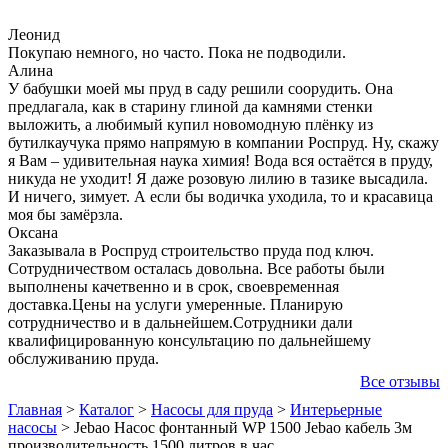
Леонид
Покупаю немного, но часто. Пока не подводили.
Алина
У бабушки моей мы пруд в саду решили соорудить. Она
предлагала, как в старину глиной да камнями стенки
выложить, а любимый купил новомодную плёнку из
бутилкаучука прямо напрямую в компании Роспруд. Ну, скажу
я Вам – удивительная наука химия! Вода вся остаётся в пруду,
никуда не уходит! Я даже розовую лилию в тазике высадила.
И ничего, зимует. А если бы водичка уходила, то и красавица
моя бы замёрзла.
Оксана
Заказывала в Роспруд строительство пруда под ключ.
Сотрудничеством осталась довольна. Все работы были
выполнены качетвенно и в срок, своевременная
доставка.Цены на услуги умеренные. Планирую
сотрудничество и в дальнейшем.Сотрудники дали
квалифицированную консультацию по дальнейшему
обслуживанию пруда.
Все отзывы
Главная
>
Каталог
>
Насосы для пруда
>
Интерьерные
насосы
>
Jebao Насос фонтанный WP 1500 Jebao кабель 3м
производительность 1500 литров в час