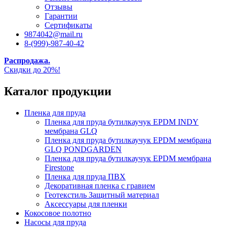
Отзывы
Гарантии
Сертификаты
9874042@mail.ru
8-(999)-987-40-42
Распродажа.
Скидки до 20%!
Каталог продукции
Пленка для пруда
Пленка для пруда бутилкаучук EPDM INDY
мембрана GLQ
Пленка для пруда бутилкаучук EPDM мембрана
GLQ PONDGARDEN
Пленка для пруда бутилкаучук EPDM мембрана
Firestone
Пленка для пруда ПВХ
Декоративная пленка с гравием
Геотекстиль Защитный материал
Аксессуары для пленки
Кокосовое полотно
Насосы для пруда