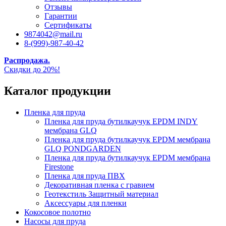
Отзывы
Гарантии
Сертификаты
9874042@mail.ru
8-(999)-987-40-42
Распродажа.
Скидки до 20%!
Каталог продукции
Пленка для пруда
Пленка для пруда бутилкаучук EPDM INDY
мембрана GLQ
Пленка для пруда бутилкаучук EPDM мембрана
GLQ PONDGARDEN
Пленка для пруда бутилкаучук EPDM мембрана
Firestone
Пленка для пруда ПВХ
Декоративная пленка с гравием
Геотекстиль Защитный материал
Аксессуары для пленки
Кокосовое полотно
Насосы для пруда