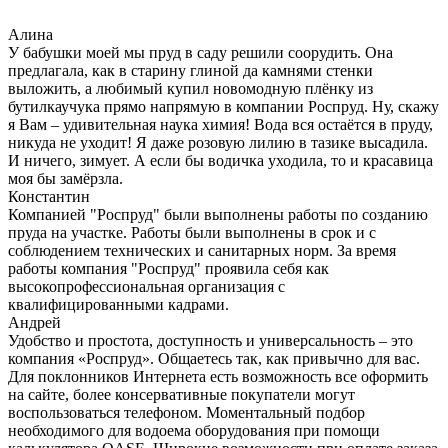
Алина
У бабушки моей мы пруд в саду решили соорудить. Она
предлагала, как в старину глиной да камнями стенки
выложить, а любимый купил новомодную плёнку из
бутилкаучука прямо напрямую в компании Роспруд. Ну, скажу
я Вам – удивительная наука химия! Вода вся остаётся в пруду,
никуда не уходит! Я даже розовую лилию в тазике высадила.
И ничего, зимует. А если бы водичка уходила, то и красавица
моя бы замёрзла.
Константин
Компанией "Роспруд" были выполнены работы по созданию
пруда на участке. Работы были выполнены в срок и с
соблюдением технических и санитарных норм. За время
работы компания "Роспруд" проявила себя как
высокопрофессиональная организация с
квалифицированными кадрами.
Андрей
Удобство и простота, доступность и универсальность – это
компания «Роспруд». Общаетесь так, как привычно для вас.
Для поклонников Интернета есть возможность все оформить
на сайте, более консервативные покупатели могут
воспользоваться телефоном. Моментальный подбор
необходимого для водоема оборудования при помощи