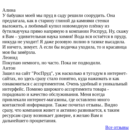
Алина
У бабушки моей мы пруд в саду решили соорудить. Она
предлагала, как в старину глиной да камнями стенки
выложить, а любимый купил новомодную плёнку из
бутилкаучука прямо напрямую в компании Роспруд. Ну, скажу
я Вам – удивительная наука химия! Вода вся остаётся в пруду,
никуда не уходит! Я даже розовую лилию в тазике высадила.
И ничего, зимует. А если бы водичка уходила, то и красавица
моя бы замёрзла.
Леонид
Покупаю немного, но часто. Пока не подводили.
Антон
Зашел на сайт "РосПруд", уж насколько я тугодум в интернет-
сайтах, но здесь сразу стало понятно, куда нажимать и как
ознакомиться с ассортиментом. Очень удобный и уникальный
интерфейс. Помимо широкого ассортимента товара -
порадовало и качество обслуживания. Меня всегда
привлекали интернет-магазины, где оставлено много
контактной информации. Также почитал отзывы.. Видно
сразу, что компания живет и активно развивается, к таким
ресурсам сразу возникает доверие, я желаю Вам и
дальнейшего процветания.
Все отзывы