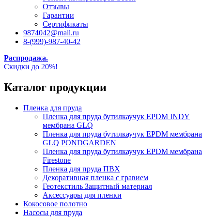
Отзывы
Гарантии
Сертификаты
9874042@mail.ru
8-(999)-987-40-42
Распродажа.
Скидки до 20%!
Каталог продукции
Пленка для пруда
Пленка для пруда бутилкаучук EPDM INDY
мембрана GLQ
Пленка для пруда бутилкаучук EPDM мембрана
GLQ PONDGARDEN
Пленка для пруда бутилкаучук EPDM мембрана
Firestone
Пленка для пруда ПВХ
Декоративная пленка с гравием
Геотекстиль Защитный материал
Аксессуары для пленки
Кокосовое полотно
Насосы для пруда