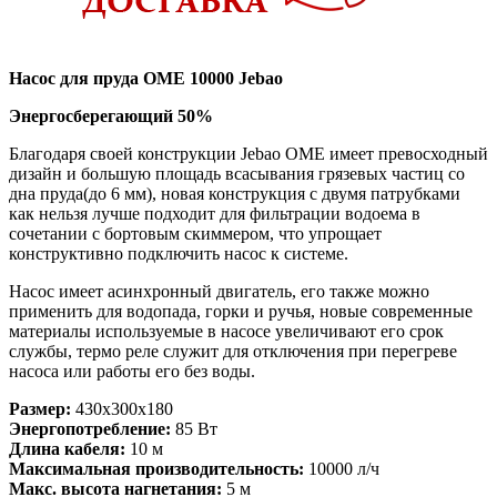
Насос для пруда OME 10000 Jebao
Энергосберегающий 50%
Благодаря своей конструкции Jebao OME имеет превосходный
дизайн и большую площадь всасывания грязевых частиц со
дна пруда(до 6 мм), новая конструкция с двумя патрубками
как нельзя лучше подходит для фильтрации водоема в
сочетании с бортовым скиммером, что упрощает
конструктивно подключить насос к системе.
Насос имеет асинхронный двигатель, его также можно
применить для водопада, горки и ручья, новые современные
материалы используемые в насосе увеличивают его срок
службы, термо реле служит для отключения при перегреве
насоса или работы его без воды.
Размер:
430x300x180
Энергопотребление:
85 Вт
Длина кабеля:
10 м
Максимальная производительность:
10000 л/ч
Макс. высота нагнетания:
5 м