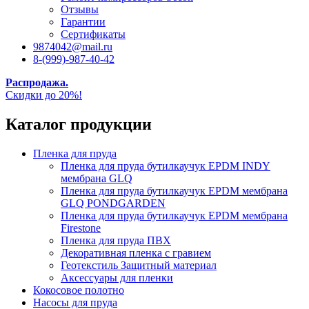
Отзывы
Гарантии
Сертификаты
9874042@mail.ru
8-(999)-987-40-42
Распродажа.
Скидки до 20%!
Каталог продукции
Пленка для пруда
Пленка для пруда бутилкаучук EPDM INDY
мембрана GLQ
Пленка для пруда бутилкаучук EPDM мембрана
GLQ PONDGARDEN
Пленка для пруда бутилкаучук EPDM мембрана
Firestone
Пленка для пруда ПВХ
Декоративная пленка с гравием
Геотекстиль Защитный материал
Аксессуары для пленки
Кокосовое полотно
Насосы для пруда