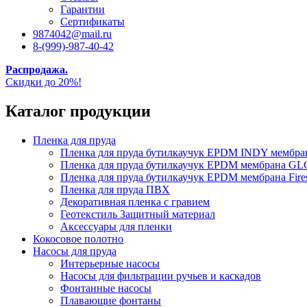
Гарантии
Сертификаты
9874042@mail.ru
8-(999)-987-40-42
Распродажа.
Скидки до 20%!
Каталог продукции
Пленка для пруда
Пленка для пруда бутилкаучук EPDM INDY мембр
Пленка для пруда бутилкаучук EPDM мембрана
Пленка для пруда бутилкаучук EPDM мембрана Fire
Пленка для пруда ПВХ
Декоративная пленка с гравием
Геотекстиль Защитный материал
Аксессуары для пленки
Кокосовое полотно
Насосы для пруда
Интерьерные насосы
Насосы для фильтрации ручьев и каскадов
Фонтанные насосы
Плавающие фонтаны