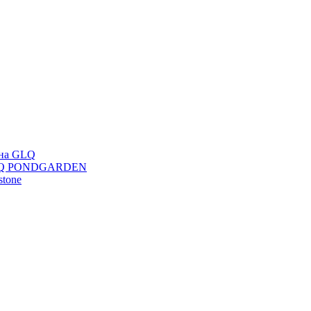
ана GLQ
 GLQ PONDGARDEN
stone