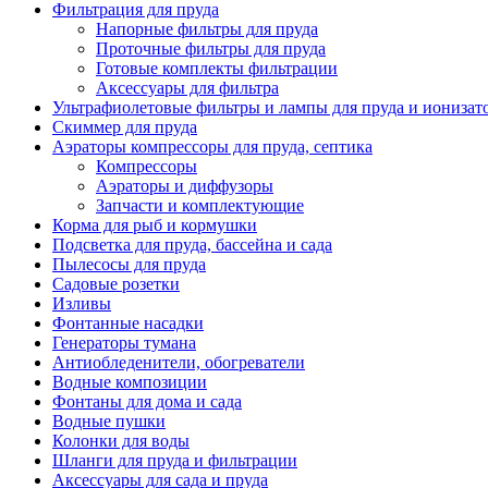
Фильтрация для пруда
Напорные фильтры для пруда
Проточные фильтры для пруда
Готовые комплекты фильтрации
Аксессуары для фильтра
Ультрафиолетовые фильтры и лампы для пруда и ионизат
Скиммер для пруда
Аэраторы компрессоры для пруда, септика
Компрессоры
Аэраторы и диффузоры
Запчасти и комплектующие
Корма для рыб и кормушки
Подсветка для пруда, бассейна и сада
Пылесосы для пруда
Садовые розетки
Изливы
Фонтанные насадки
Генераторы тумана
Антиобледенители, обогреватели
Водные композиции
Фонтаны для дома и сада
Водные пушки
Колонки для воды
Шланги для пруда и фильтрации
Аксессуары для сада и пруда