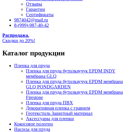
Отзывы
Гарантии
Сертификаты
9874042@mail.ru
8-(999)-987-40-42
Распродажа.
Скидки до 20%!
Каталог продукции
Пленка для пруда
Пленка для пруда бутилкаучук EPDM INDY
мембрана GLQ
Пленка для пруда бутилкаучук EPDM мембрана
GLQ PONDGARDEN
Пленка для пруда бутилкаучук EPDM мембрана
Firestone
Пленка для пруда ПВХ
Декоративная пленка с гравием
Геотекстиль Защитный материал
Аксессуары для пленки
Кокосовое полотно
Насосы для пруда