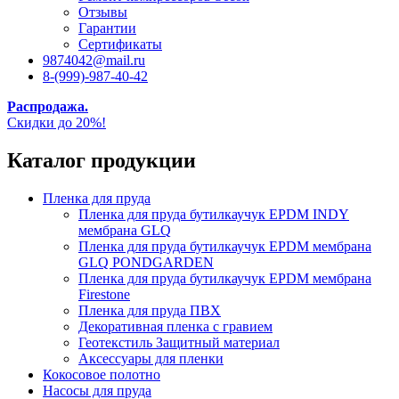
Отзывы
Гарантии
Сертификаты
9874042@mail.ru
8-(999)-987-40-42
Распродажа.
Скидки до 20%!
Каталог продукции
Пленка для пруда
Пленка для пруда бутилкаучук EPDM INDY
мембрана GLQ
Пленка для пруда бутилкаучук EPDM мембрана
GLQ PONDGARDEN
Пленка для пруда бутилкаучук EPDM мембрана
Firestone
Пленка для пруда ПВХ
Декоративная пленка с гравием
Геотекстиль Защитный материал
Аксессуары для пленки
Кокосовое полотно
Насосы для пруда