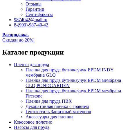
Отзывы
Гарантии
Сертификаты
9874042@mail.ru
8-(999)-987-40-42
Распродажа.
Скидки до 20%!
Каталог продукции
Пленка для пруда
Пленка для пруда бутилкаучук EPDM INDY
мембрана GLQ
Пленка для пруда бутилкаучук EPDM мембрана
GLQ PONDGARDEN
Пленка для пруда бутилкаучук EPDM мембрана
Firestone
Пленка для пруда ПВХ
Декоративная пленка с гравием
Геотекстиль Защитный материал
Аксессуары для пленки
Кокосовое полотно
Насосы для пруда